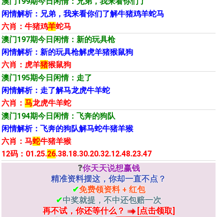
澳门199期今日闲情：兄弟，我来看你们了
闲情解析：兄弟，我来看你们了解牛猪鸡羊蛇马
六肖：牛猪鸡
羊
蛇马
澳门197期今日闲情：新的玩具枪
闲情解析：新的玩具枪解虎羊猪猴鼠狗
六肖：虎羊
猪
猴鼠狗
澳门195期今日闲情：走了
闲情解析：走了解马龙虎牛羊蛇
六肖：
马
龙虎牛羊蛇
澳门194期今日闲情：飞奔的狗队
闲情解析：飞奔的狗队解马蛇牛猪羊猴
六肖：马
蛇
牛猪羊猴
12码：01.25.
26
.38.18.30.20.32.12.48.23.47
❓
你天天说想赢钱
精准资料摆这，你却一直不点？
✔
免费领资料 + 红包
✔
中奖就提，不中还包赔一次
再不试，你还等什么？
[点击领取]