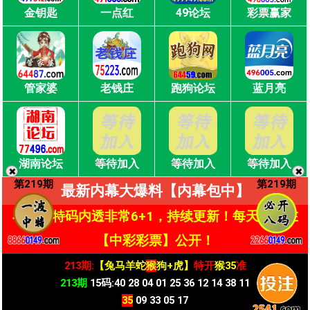
金钥匙
一点红
49论坛
彩票赢家
管家婆
老钱庄
跑狗论坛
蓝月亮
湖南论坛
等待加入
等待加入
等待加入
✖️
✖️
第
219
期
第
219
期
最新内幕大爆料【内幕包中】
小兄弟特码内透非常6+
1
，
持
续更新！每天提前在
【中彩彩票】公开！
213期:
【兔马羊蛇
猴
狗+虎】
特开
猴35
准
213期
15码:40 28 04 01 25 36 12 14 38 11
35
09 33 05 17