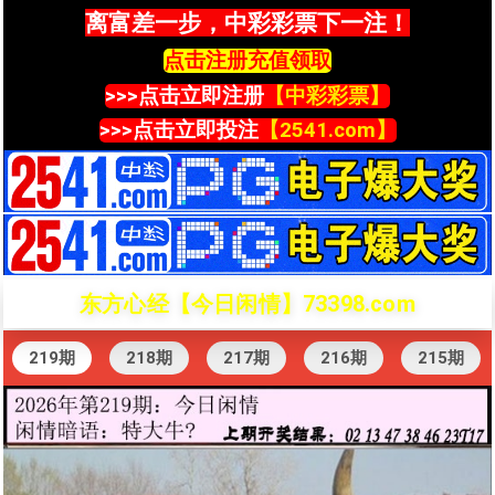
离富差一步，中彩彩票下一注！
点击注册充值领取
>>>点击立即注册
【中彩彩票】
>>>点击立即投注
【2541.com】
东方心经【今日闲情】73398.com
219期
218期
217期
216期
215期