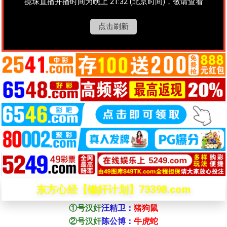
搅珠直播开播时间为晚上 21:32 (北京时间)，敬请查看
点击刷新
东方心经【锄奸计划】73398.com
①号汉奸
汪精卫：
猪狗鼠
②号汉奸
陈公博：
牛虎蛇