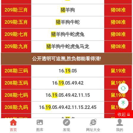
209期:三肖
猪
羊狗
猪08准
209期:五肖
猪
羊狗牛蛇
猪08准
209期:七肖
猪
羊狗牛蛇虎兔
猪08准
209期:九肖
猪
羊狗牛蛇虎兔马龙
猪08准
公开透明可追溯,胜负都能看得清!
208期:三码
16.
19
.05
鼠19准
208期:五码
16.
19
.05.49.42
鼠19准
208期:七码
16.
19
.05.49.42.11.15
鼠19准
208期:九码
16.
19
.05.49.42.11.15.22.45
鼠19准
收起 ⇊
208期:三肖
兔
鼠
虎
鼠19准
首页
图库
发现
网址大全
我的
208期:五肖
兔
鼠
虎马牛
鼠19准