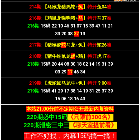
214期:
【马猴龙猪鸡蛇+
兔
】
特开
兔04
准
216期:
【鸡鼠龙猴狗猪+
马
】
特开
马37
准
216期
15码:22 10 46 31 07 15 39 47 11 21
33 20 08
37
13
217期:
【猪猴虎
蛇
马龙+兔】
特开
蛇26
准
218期:
【猪牛蛇鼠龙
虎
+鸡】
特开
虎17
准
218期
15码:20 44 08 30 18 02 14 19 31 39
03 29
17
46 34
219期:
【虎蛇鼠马龙牛+兔】
特开
？00
准
219期
15码:41 29 17 38 14 19 31 25 37 39
15 06 18 16 40
本
站21.00分前不定期公开最新内幕资
料
220期必中15码
《只限前300名》
220期泄密三中三
《聊天室提前看》
工作不好找，内幕15码搞一搞！