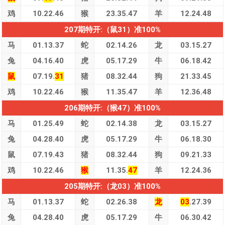
鸡
10.22.46
猴
23.35.47
羊
12.24.48
207期特开:（鼠31）准100%
马
01.13.37
蛇
02.14.26
龙
03.15.27
兔
04.16.40
虎
05.17.29
牛
06.18.42
鼠
07.19.
31
猪
08.32.44
狗
21.33.45
鸡
10.22.46
猴
11.35.47
羊
12.36.48
206期特开:（猴47）准100%
马
01.25.49
蛇
02.14.38
龙
03.15.27
兔
04.28.40
虎
05.17.29
牛
06.18.30
鼠
07.19.43
猪
08.32.44
狗
09.21.33
鸡
10.22.46
猴
11.35.
47
羊
12.24.36
205期特开:（龙03）准100%
马
01.13.37
蛇
02.26.38
龙
03
.27.39
兔
04.28.40
虎
05.17.29
牛
06.30.42