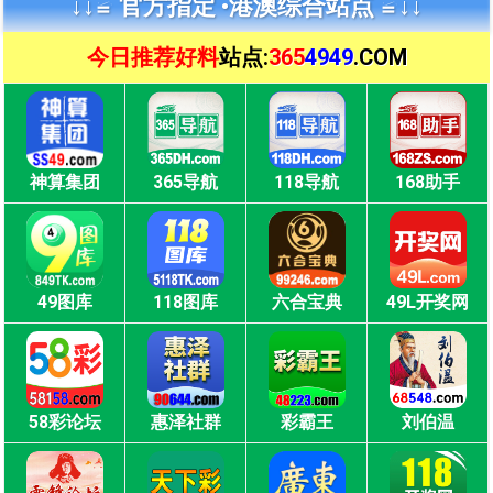
↓↓≌ 官方指定 •
港澳综合站点 ≌↓↓
今日推荐好料
站点:
365
4949
.COM
神算集团
365导航
118导航
168助手
49图库
118图库
六合宝典
49L开奖网
58彩论坛
惠泽社群
彩霸王
刘伯温