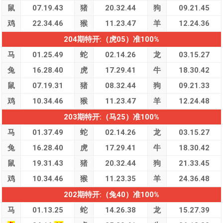
鼠
07.19.43
猪
20.32.44
狗
09.21.45
鸡
22.34.46
猴
11.23.47
羊
12.24.36
204期特开:（虎05）准100%
马
01.25.49
蛇
02.14.26
龙
03.15.27
兔
16.28.40
虎
17.29.41
牛
18.30.42
鼠
07.19.31
猪
08.32.44
狗
09.21.33
鸡
10.34.46
猴
11.23.47
羊
12.24.48
203期特开:（马25）准100%
马
01.37.49
蛇
02.14.26
龙
03.15.27
兔
16.28.40
虎
17.29.41
牛
18.30.42
鼠
19.31.43
猪
20.32.44
狗
21.33.45
鸡
10.34.46
猴
11.23.35
羊
24.36.48
202期特开:（兔40）准100%
马
01.13.25
蛇
14.26.38
龙
15.27.39