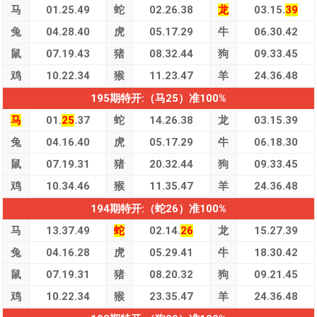
马
01.25.49
蛇
02.26.38
龙
03.15.
39
兔
04.28.40
虎
05.17.29
牛
06.30.42
鼠
07.19.43
猪
08.32.44
狗
09.33.45
鸡
10.22.34
猴
11.23.47
羊
24.36.48
195期特开:（马25）准100%
马
01.
25
.37
蛇
14.26.38
龙
03.15.39
兔
04.16.40
虎
05.17.29
牛
06.18.30
鼠
07.19.31
猪
20.32.44
狗
09.33.45
鸡
10.34.46
猴
11.35.47
羊
24.36.48
194期特开:（蛇26）准100%
马
13.37.49
蛇
02.14.
26
龙
15.27.39
兔
04.16.28
虎
05.29.41
牛
18.30.42
鼠
07.19.31
猪
08.20.32
狗
09.21.45
鸡
10.22.34
猴
23.35.47
羊
24.36.48